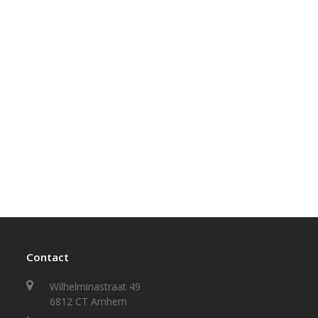
Contact
Wilhelminastraat 49
6812 CT Arnhem