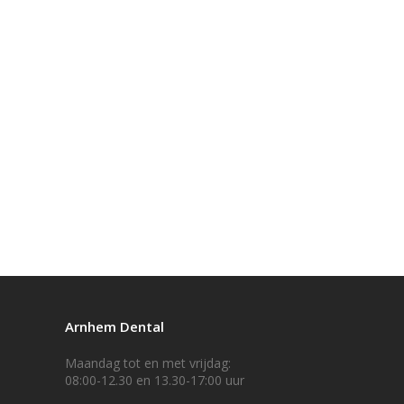
Arnhem Dental
Maandag tot en met vrijdag:
08:00-12.30 en 13.30-17:00 uur